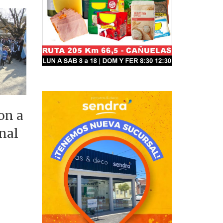
on a
nal