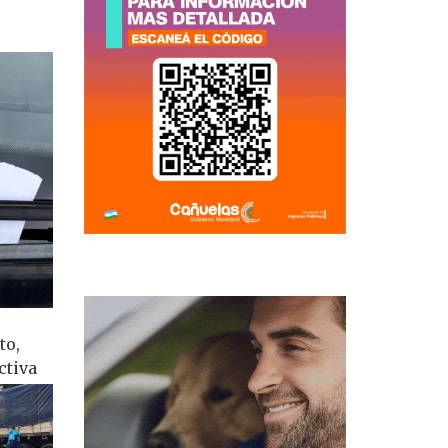
to,
ctiva