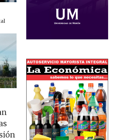
tal
an
as
nsión