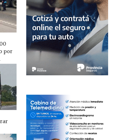
100
o por
l
erar