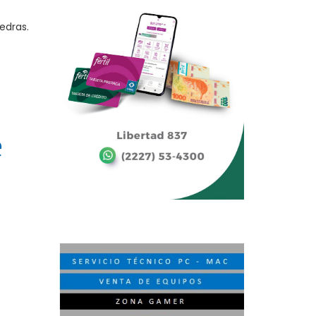
iedras.
e