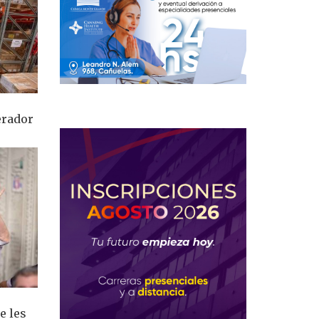
erador
e les