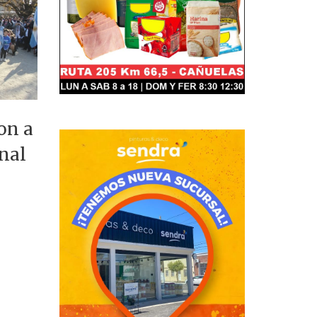
on a
nal