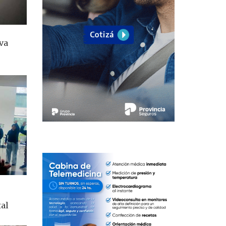
va
tal