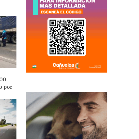
100
o por
l