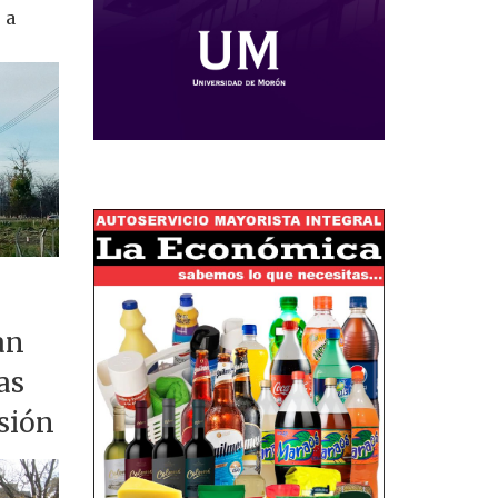
 a
an
as
nsión