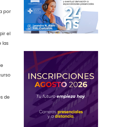
a por
ir el
 las
de
curso
es de