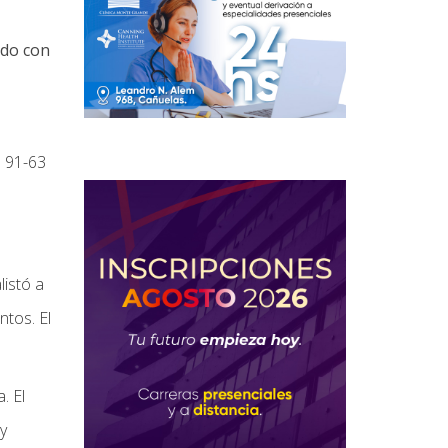
udo con
ó 91-63
listó a
ntos. El
. El
y