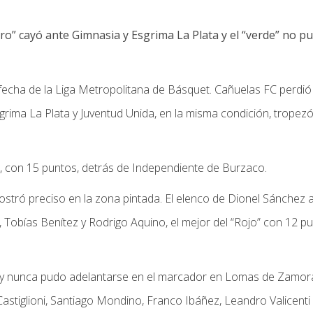
ro” cayó ante Gimnasia y Esgrima La Plata y el “verde” no p
echa de la Liga Metropolitana de Básquet. Cañuelas FC perdió
sgrima La Plata y Juventud Unida, en la misma condición, tropez
 con 15 puntos, detrás de Independiente de Burzaco.
ostró preciso en la zona pintada. El elenco de Dionel Sánchez a
a, Tobías Benítez y Rodrigo Aquino, el mejor del “Rojo” con 12 pu
ja y nunca pudo adelantarse en el marcador en Lomas de Zamora
stiglioni, Santiago Mondino, Franco Ibáñez, Leandro Valicenti 