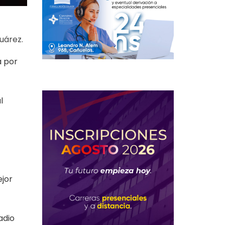
uárez.
a por
l
ejor
adio