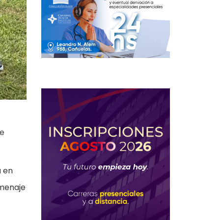
se
a en
omenaje