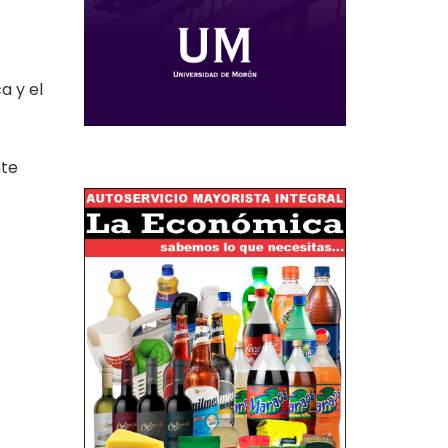
a y el
nte