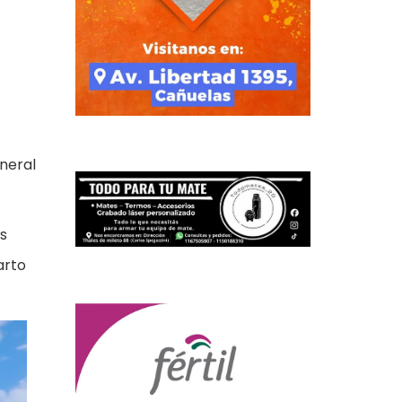
neral
s
arto