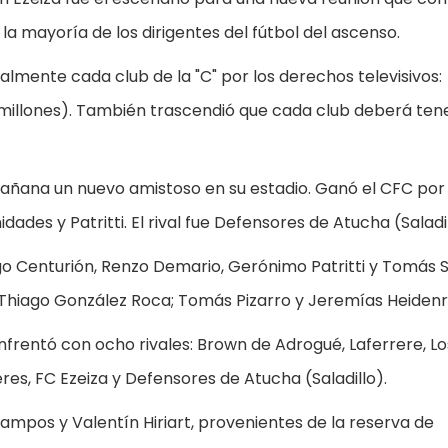
 la mayoría de los dirigentes del fútbol del ascenso.
mente cada club de la "C" por los derechos televisivos:
 millones). También trascendió que cada club deberá tene
 mañana un nuevo amistoso en su estadio. Ganó el CFC por
ades y Patritti. El rival fue Defensores de Atucha (Saladil
ago Centurión, Renzo Demario, Gerónimo Patritti y Tomás S
y Thiago González Roca; Tomás Pizarro y Jeremías Heidenr
frentó con ocho rivales: Brown de Adrogué, Laferrere, Lo
es, FC Ezeiza y Defensores de Atucha (Saladillo).
mpos y Valentín Hiriart, provenientes de la reserva de