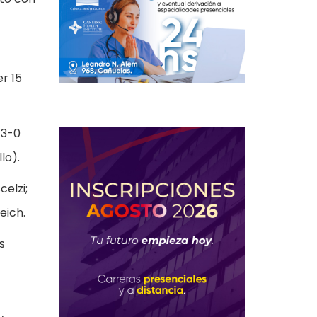
r 15
 3-0
lo).
celzi;
eich.
s