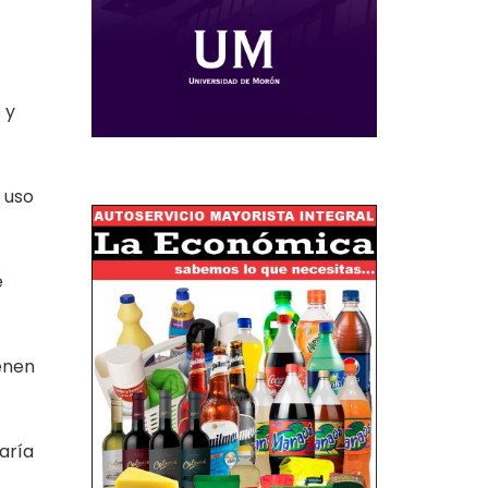
 y
 uso
e
enen
aría