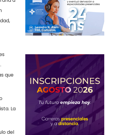
araná a
n
edad,
es
.
as que
io
sta. La
lo del