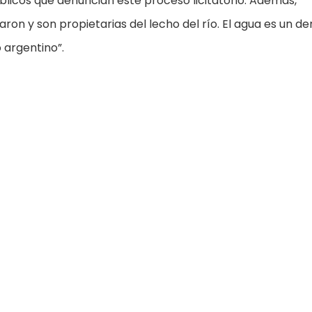
licos que denuncian este proceso licitatorio. Además,
ron y son propietarias del lecho del río. El agua es un d
 argentino”.