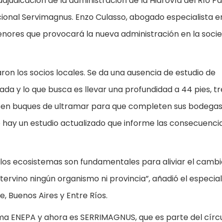
adjudicación de la administración de la Hidrovía del Río P
cional Servimagnus. Enzo Culasso, abogado especialista e
nores que provocará la nueva administración en la soci
ron los socios locales. Se da una ausencia de estudio de
cada y lo que busca es llevar una profundidad a 44 pies, tr
sen buques de ultramar para que completen sus bodegas
no hay un estudio actualizado que informe las consecuenci
a y los ecosistemas son fundamentales para aliviar el camb
tervino ningún organismo ni provincia”, añadió el especiali
, Buenos Aires y Entre Ríos.
ama ENEPA y ahora es SERRIMAGNUS, que es parte del círcu