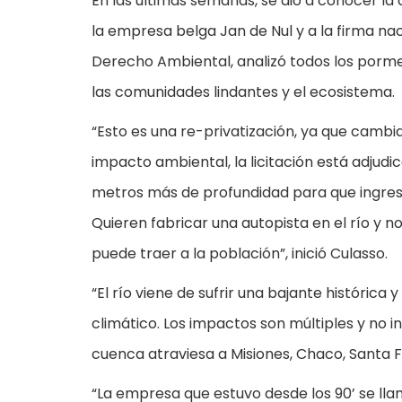
En las últimas semanas, se dio a conocer la 
la empresa belga Jan de Nul y a la firma na
Derecho Ambiental, analizó todos los porme
las comunidades lindantes y el ecosistema.
“Esto es una re-privatización, ya que cambia
impacto ambiental, la licitación está adjudi
metros más de profundidad para que ingre
Quieren fabricar una autopista en el río y 
puede traer a la población”, inició Culasso.
“El río viene de sufrir una bajante históric
climático. Los impactos son múltiples y no in
cuenca atraviesa a Misiones, Chaco, Santa Fe
“La empresa que estuvo desde los 90’ se ll