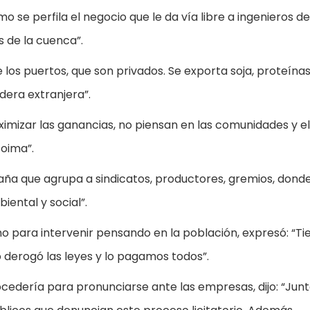
o se perfila el negocio que le da vía libre a ingenieros de
s de la cuenca”.
los puertos, que son privados. Se exporta soja, proteínas
dera extranjera”.
mizar las ganancias, no piensan en las comunidades y el
coima”.
paña que agrupa a sindicatos, productores, gremios, dond
ental y social”.
o para intervenir pensando en la población, expresó: “Ti
o derogó las leyes y lo pagamos todos”.
ocedería para pronunciarse ante las empresas, dijo: “Junt