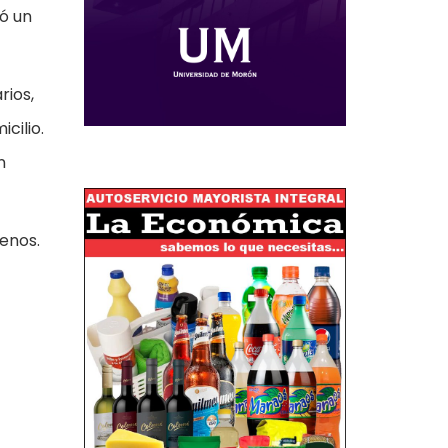
tó un
rios,
cilio.
n
jenos.