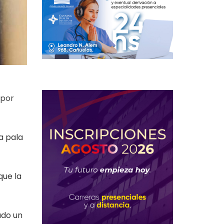
 por
a pala
que la
ado un