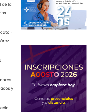
l de la
dos
icato -
uárez
s
adores
tados y
medio