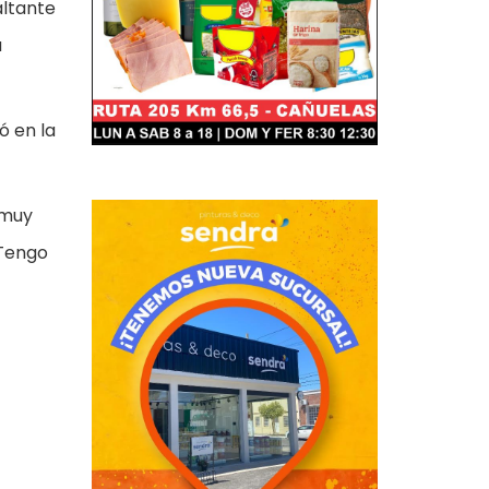
altante
a
ó en la
 muy
 Tengo