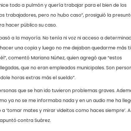
ce todo a pulmón y quería trabajar para el bien de los
s trabajadores, pero no hubo caso”, prosiguió la presunt
a hacer público su caso.
pasó a la mayoría. No tenía ni voz ni acceso a determina
ra hacer una copia y luego no me dejaban quedarme más t
 él”, comentó Mariana Núñez, quien agregó que “estos
legadas, que no eran empleados municipales. Son perso
ndole horas extras más el sueldo”.
personas que se han ido tuvieron problemas graves. Adem
ltimo ya no se me informaba nada y en un audio me ha lle
e a ‘tomar mates y mirar videitos como haces siempre’. A
, apuntó contra Suárez.