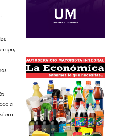
a
dos
iempo,
nas
ás,
gado a
sí era