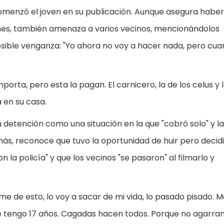
", comenzó el joven en su publicación. Aunque asegura haber
ones, también amenaza a varios vecinos, mencionándolos
sible venganza: "Yo ahora no voy a hacer nada, pero cu
porta, pero esta la pagan. El carnicero, la de los celus y 
a en su casa.
su detención como una situación en la que "cobró solo" y 
ás, reconoce que tuvo la oportunidad de huir pero decid
la policía" y que los vecinos "se pasaron" al filmarlo y
e de esto, lo voy a sacar de mi vida, lo pasado pisado. 
e tengo 17 años. Cagadas hacen todos. Porque no agarran