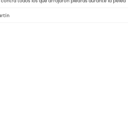
 contra todos los que arrojaron piedras durante la pelea
artín