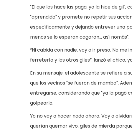
"El que las hace las paga, yo la hice de gil
"aprendido" y promete no repetir sus acci
específicamente y dejando entrever una po
menos se lo esperan cagaron... así nomás".
“Ni cabida con nadie, voy a ir preso. No me im
ferretería y los otros giles”, lanzó el chico, y
En su mensaje, el adolescente se refiere a 
que los vecinos "se fueron de mambo". Adem
entregarse, considerando que "ya la pagó con 
golpearlo.
Yo no voy a hacer nada ahora. Voy a olvidarm
querían quemar vivo, giles de mierda porqu