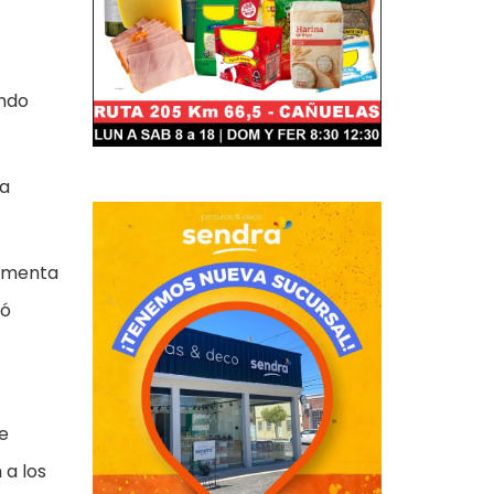
ando
la
lamenta
ió
Me
 a los