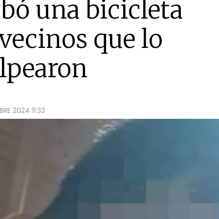
obó una bicicleta
vecinos que lo
olpearon
RE 2024 11:33