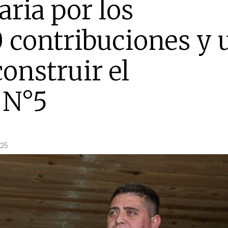
aria por los
 contribuciones y 
construir el
 N°5
:25