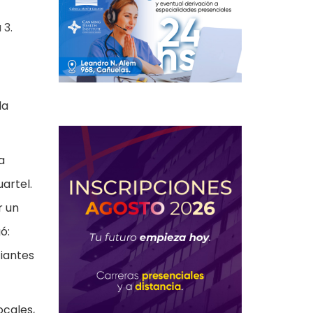
 3.
la
a
artel.
r un
ó:
iantes
ocales,