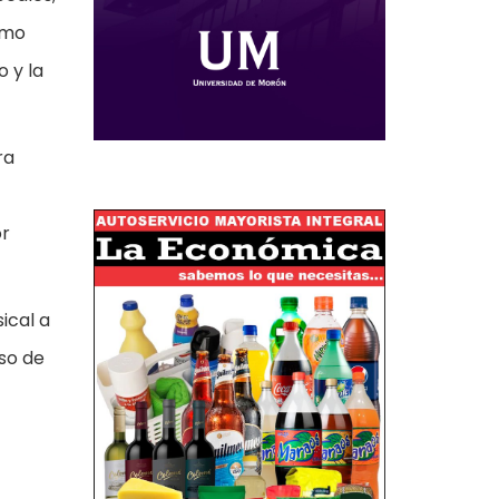
rmo
o y la
ra
or
ical a
so de