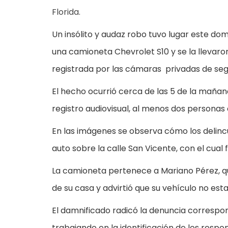
Florida.
Un insólito y audaz robo tuvo lugar este d
una camioneta Chevrolet S10 y se la llevaro
registrada por las cámaras privadas de seg
El hecho ocurrió cerca de las 5 de la mañana
registro audiovisual, al menos dos personas
En las imágenes se observa cómo los delinc
auto sobre la calle San Vicente, con el cual 
La camioneta pertenece a Mariano Pérez, qui
de su casa y advirtió que su vehículo no est
El damnificado radicó la denuncia correspo
trabajando en la identificación de los respon