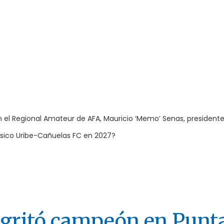
en el Regional Amateur de AFA, Mauricio ‘Memo’ Senas, presidente
clásico Uribe-Cañuelas FC en 2027?
i gritó campeón en Punt