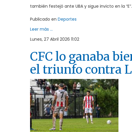
también festejó ante UBA y sigue invicto en la “E”.
Publicado en
Deportes
Leer más ...
Lunes, 27 Abril 2026 11:02
CFC lo ganaba bie
el triunfo contra 