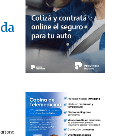
nda
Martona