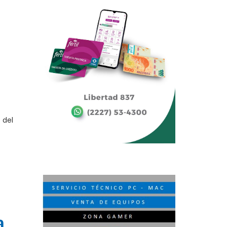
 del
a