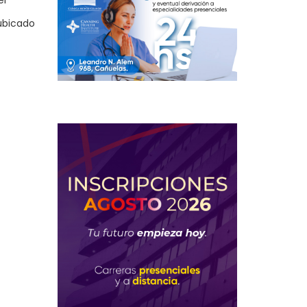
el
ubicado