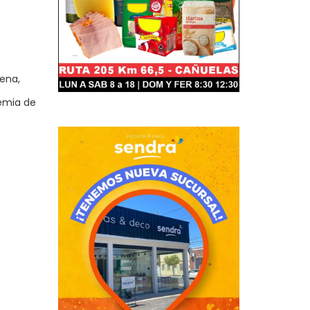
gena,
emia de